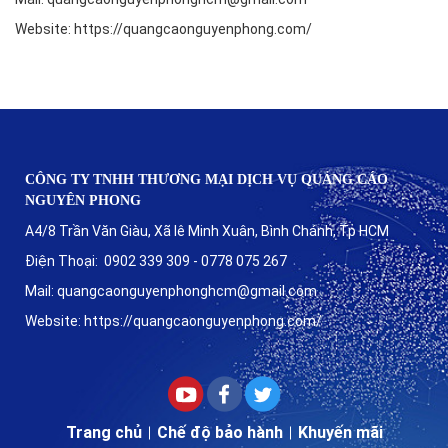
Website: https://quangcaonguyenphong.com/
CÔNG TY TNHH THƯƠNG MẠI DỊCH VỤ QUẢNG CÁO
NGUYÊN PHONG
A4/8 Trần Văn Giàu, Xã lê Minh Xuân, Bình Chánh, Tp HCM
Điện Thoại: 0902 339 309 - 0778 075 267
Mail: quangcaonguyenphonghcm@gmail.com
Website: https://quangcaonguyenphong.com/
Trang chủ
Chế độ bảo hành
Khuyến mãi