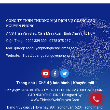
CÔNG TY TNHH THƯƠNG MẠI DỊCH VỤ QUẢNG CÁO
NGUYÊN PHONG
A4/8 Trần Văn Giàu, Xã lê Minh Xuân, Bình Chánh, Tp HCM
Điện Thoại: 0902 339 309 - 0778 075 267
Mail: quangcaonguyenphonghcm@gmail.com
Website: https://quangcaonguyenphong.com/
Trang chủ
Chế độ bảo hành
Khuyến mãi
Copyright 2026 ©
CÔNG TY TNHH THƯƠNG MẠI DỊCH VỤ QUẢNG
CÁO NGUYÊN PHONG
. Designed By:
wWw.ThietKeWebChuyen.Com
Đang truy cập: 3 | Hôm nay: 90 | Trong tuần: 520 | Trong tháng: