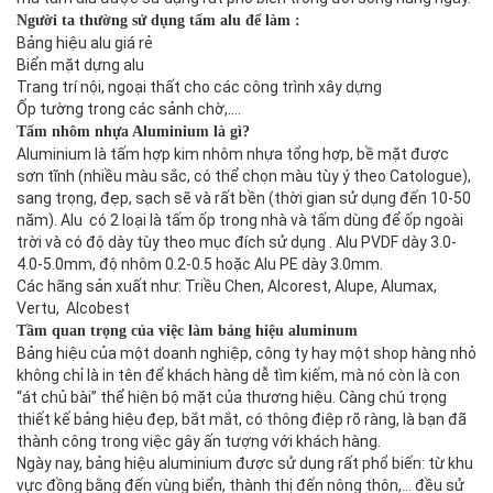
Người ta thường sử dụng tấm alu để làm :
Bảng hiệu alu giá rẻ
Biển mặt dựng alu
Trang trí nội, ngoại thất cho các công trình xây dựng
Ốp tường trong các sảnh chờ,….
Tấm nhôm nhựa Aluminium là gì?
Aluminium là tấm hợp kim nhôm nhựa tổng hợp, bề mặt được
sơn tĩnh (nhiều màu sắc, có thể chọn màu tùy ý theo Catologue),
sang trọng, đẹp, sạch sẽ và rất bền (thời gian sử dụng đến 10-50
năm). Alu có 2 loại là tấm ốp trong nhà và tấm dùng để ốp ngoài
trời và có độ dày tùy theo mục đích sử dụng . Alu PVDF dày 3.0-
4.0-5.0mm, độ nhôm 0.2-0.5 hoặc Alu PE dày 3.0mm.
Các hãng sản xuất như: Triều Chen, Alcorest, Alupe, Alumax,
Vertu, Alcobest
Tầm quan trọng của việc làm bảng hiệu aluminum
Bảng hiệu của một doanh nghiệp, công ty hay một shop hàng nhỏ
không chỉ là in tên để khách hàng dễ tìm kiếm, mà nó còn là con
“át chủ bài” thể hiện bộ mặt của thương hiệu. Càng chú trọng
thiết kế bảng hiệu đẹp, bắt mắt, có thông điệp rõ ràng, là bạn đã
thành công trong việc gây ấn tượng với khách hàng.
Ngày nay, bảng hiệu aluminium được sử dụng rất phổ biến: từ khu
vực đồng bằng đến vùng biển, thành thị đến nông thôn,… đều sử