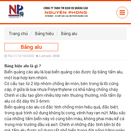
Trang chủ
Bảng hiệu
Bảng alu
Bảng alu
Thứ 2 | 12/10/2020 -
Lượt xem: 2868
Bảng hiệu alu là gì ?
Biển quảng cáo alu là loại biển quảng cáo được ốp bằng tấm alu,
một loại hợp kim nhôm.
Có cấu tạo từ 2 lớp nhôm chống ăn mòn, bên trong là lõi cứng
cáp, ở giữa là loại nhựa Polyethylene có khả năng chống cháy.
Chính vì cấu tạo gồm nhiều lớp nên thuông thường, mỗi tấm ốp
alu có độ dày thì 3-6mm.
Biển quảng cáo alu có đặc tính chống mòn hiệu quả, đặc biệt,
trong quá trình sử dụng không bị cong, vênh hay rạn nứt. Màu sắc
của những tấm biển này vô cùng bền màu, không phai màu kể cả
trong môi trường dầu và axit. Chính vì những đặc tính bền bỉ đó
mà tấm alu được sử dụng rất phổ biến trong đời sống hằng ngày.