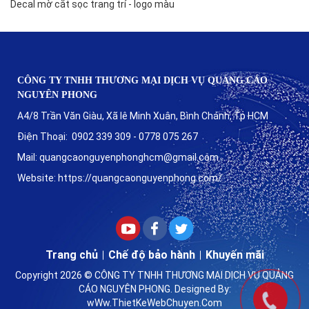
Decal mờ cắt sọc trang trí - logo màu
CÔNG TY TNHH THƯƠNG MẠI DỊCH VỤ QUẢNG CÁO
NGUYÊN PHONG
A4/8 Trần Văn Giàu, Xã lê Minh Xuân, Bình Chánh, Tp HCM
Điện Thoại: 0902 339 309 - 0778 075 267
Mail: quangcaonguyenphonghcm@gmail.com
Website: https://quangcaonguyenphong.com/
Trang chủ
Chế độ bảo hành
Khuyến mãi
Copyright 2026 ©
CÔNG TY TNHH THƯƠNG MẠI DỊCH VỤ QUẢNG
CÁO NGUYÊN PHONG
. Designed By:
wWw.ThietKeWebChuyen.Com